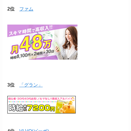
2位
ファム
3位
「グラン」
4位
VI-VO(ビーボ)