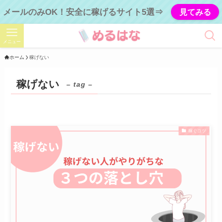
メールのみOK！安全に稼げるサイト5選⇒
見てみる
メニュー
ホーム
稼げない
稼げない
– tag –
稼ぐコツ