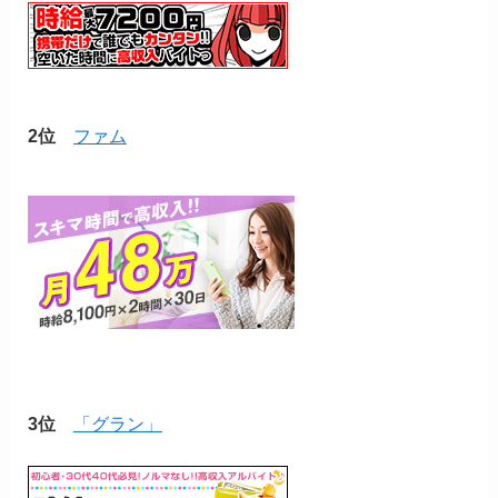
2位
ファム
3位
「グラン」